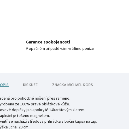
Garance spokojenosti
V opačném případě vám vrátíme peníze
OPIS
DISKUZE
ZNAČKA
MICHAEL KORS
rčená pro pohodlné nošení přes rameno.
yrobena ze 100% pravé oblázkové kůže.
ovové doplňky jsou pokryté 14karátovým zlatem.
apínání je řešeno magnetem.
vnitř se nachází středová přihrádka a boční kapsa na zip.
ýška ucha: 29 cm.