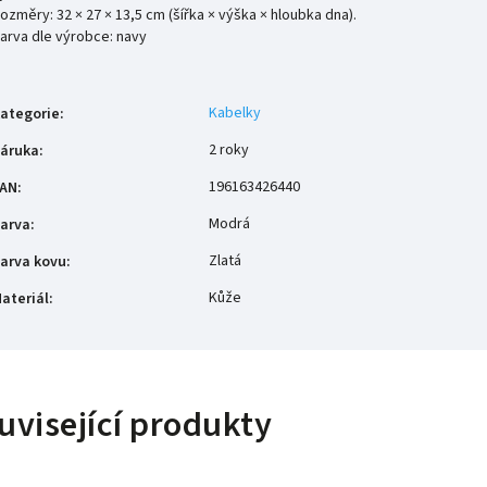
ozměry: 32 × 27 × 13,5 cm (šířka × výška × hloubka dna).
arva dle výrobce: navy
Kabelky
ategorie
:
2 roky
áruka
:
196163426440
AN
:
Modrá
arva
:
Zlatá
arva kovu
:
Kůže
ateriál
:
uvisející produkty