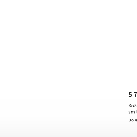
10 250 Kč
–41 %
5 970 Kč
5 
Kabelka Michael Kors lg kožená Mercer
Kož
černá
sm 
Do 4-5 dní
Do 4