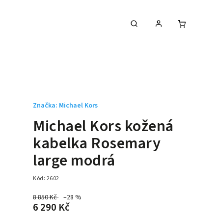
Značka:
Michael Kors
Michael Kors kožená
kabelka Rosemary
large modrá
Kód:
2602
8 850 Kč
–28 %
6 290 Kč