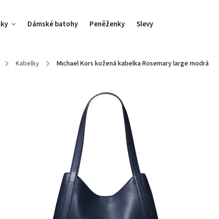
lky
Dámské batohy
Peněženky
Slevy
/
Kabelky
/
Michael Kors kožená kabelka Rosemary large modrá