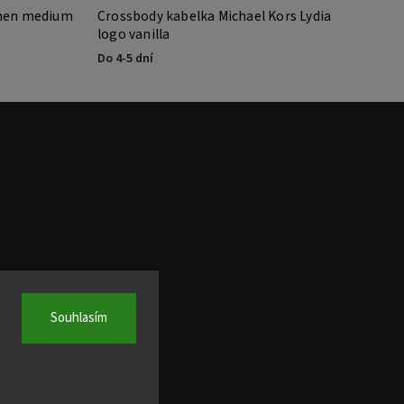
rmen medium
Crossbody kabelka Michael Kors Lydia
Michae
logo vanilla
Set Tr
Do 4-5 dní
Do 4-5 
Souhlasím