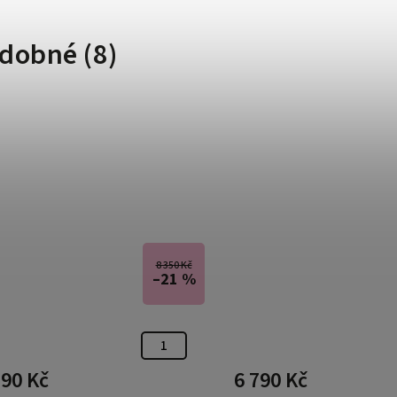
dobné (8)
8 350 Kč
–21 %
590 Kč
6 790 Kč