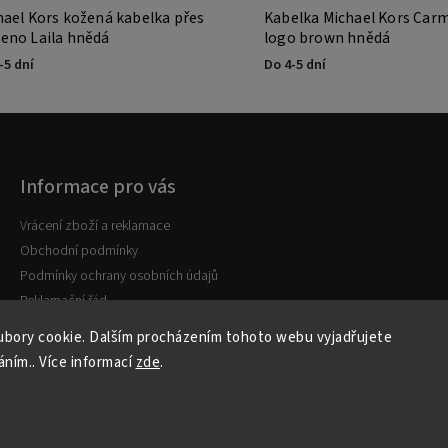
hael Kors kožená kabelka přes
Kabelka Michael Kors Ca
eno Laila hnědá
logo brown hnědá
-5 dní
Do 4-5 dní
Informace pro vás
Vrácení zboží a reklamace
Obchodní podmínky
Podmínky ochrany osobních údajů
Reklamační řád
bory cookie. Dalším procházením tohoto webu vyjadřujete
áním.. Více informací
zde
.
Copyright 2026
Kabelky MK
. Všechna práva vyhrazena.
Vytvořil
Shoptet
| Design
Shoptak.cz