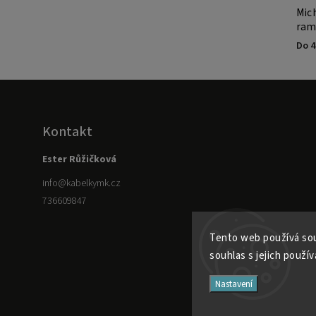
Kabelka Michael Kors Avril small černo-
Mic
bílá
ram
Do 4-5 dní
Do 4
Kontakt
Ester Růžičková
info
@
kabelkymk.cz
736609847
Tento web používá sou
souhlas s jejich použív
Nastavení
736609847