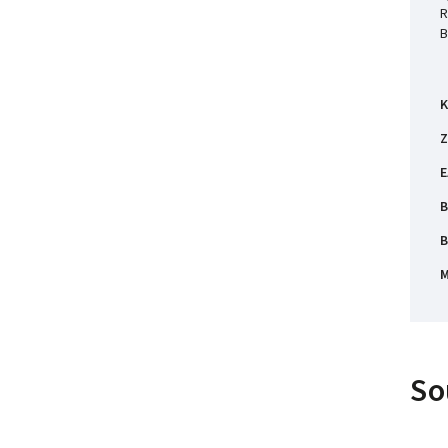
R
B
K
Z
E
B
B
M
So