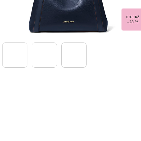
8 850 Kč
–28 %