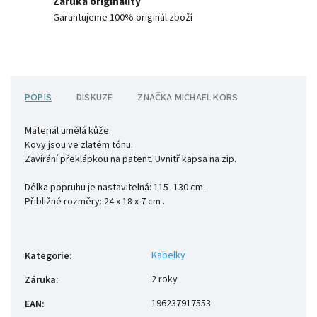
Záruka originality
Garantujeme 100% originál zboží
POPIS
DISKUZE
ZNAČKA
MICHAEL KORS
Materiál umělá kůže.
Kovy jsou ve zlatém tónu.
Zavírání překlápkou na patent. Uvnitř kapsa na zip.
Délka popruhu je nastavitelná: 115 -130 cm.
Přibližné rozměry: 24 x 18 x 7 cm .
Kabelky
Kategorie
:
2 roky
Záruka
:
196237917553
EAN
: