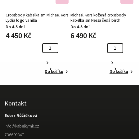
Crossbody kabelka sm Michael Kors
Michael Kors kožená crossbody
C
Lydia logo vanilla
kabelka sm Nessa šedá birch
B
Do 4-5 dní
Do 4-5 dní
D
4 450 Kč
6 490 Kč
4
Do košíku
Do košíku
Kontakt
Ester Růžičková
info
@
kabelkymk.cz
736609847