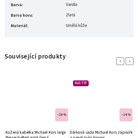
Vanilla
Barva
:
Zlatá
Barva kovu
:
Umělá kůže
Materiál
:
Související produkty
Previous
Next
Náš TIP
 %
–20 %
–14 %
Kožená kabelka Michael Kors large
Dárková sada Michael Kors zápisník
M
Mercer belted gold černá
a penál logo brown
m