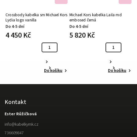
Crossbody kabelka sm Michael Kors
Michael Kors kabelka Laila md
Ka
Lydia logo vanilla
embosed černá
b
Do 4-5 dní
Do 4-5 dní
D
4 450 Kč
5 820 Kč
5
Do košíku
Do košíku
Kontakt
Ester Růžičková
info
@
kabelkymk.cz
736609847