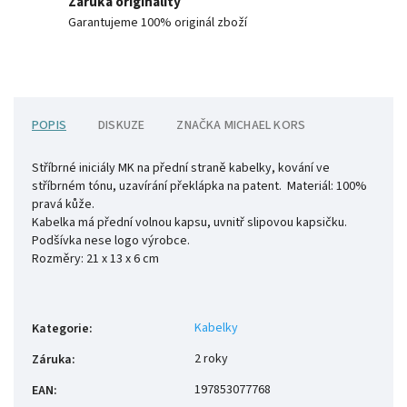
Záruka originality
Garantujeme 100% originál zboží
POPIS
DISKUZE
ZNAČKA
MICHAEL KORS
Stříbrné iniciály MK na přední straně kabelky, kování ve
stříbrném tónu, uzavírání překlápka na patent. Materiál: 100%
pravá kůže.
Kabelka má přední volnou kapsu, uvnitř slipovou kapsičku.
Podšívka nese logo výrobce.
Rozměry: 21 x 13 x 6 cm
Kabelky
Kategorie
:
2 roky
Záruka
:
197853077768
EAN
: