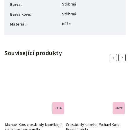
Stříbrná
Barva
:
Stříbrná
Barva kovu
:
Kůže
Materiál
:
Související produkty
Previous
Next
 %
–9 %
–32 %
n
Michael Kors crossbody kabelka jet
Crossbody kabelka Michael Kors
Mi
set ginny logo vanilla
Bryant hnědá
r