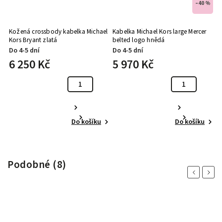
 %
–40 %
Set
Kožená crossbody kabelka Michael
Kabelka Michael Kors large Mercer
M
Kors Bryant zlatá
belted logo hnědá
Qu
Do 4-5 dní
Do 4-5 dní
D
6 250 Kč
5 970 Kč
4
Do košíku
Do košíku
Podobné (8)
Previous
Next