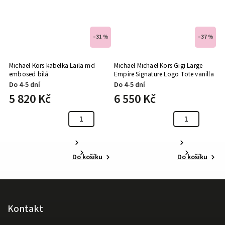
 %
–31 %
–37 %
te
Michael Kors kabelka Laila md
Michael Michael Kors Gigi Large
C
embosed bílá
Empire Signature Logo Tote vanilla
A
Do 4-5 dní
Do 4-5 dní
D
5 820 Kč
6 550 Kč
5
Do košíku
Do košíku
Kontakt