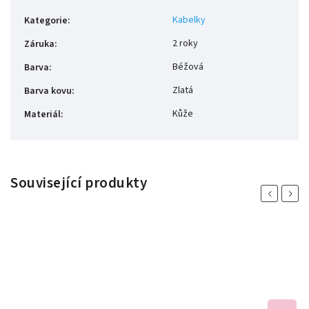
Kabelky
Kategorie
:
2 roky
Záruka
:
Béžová
Barva
:
Zlatá
Barva kovu
:
Kůže
Materiál
:
Související produkty
Previous
Next