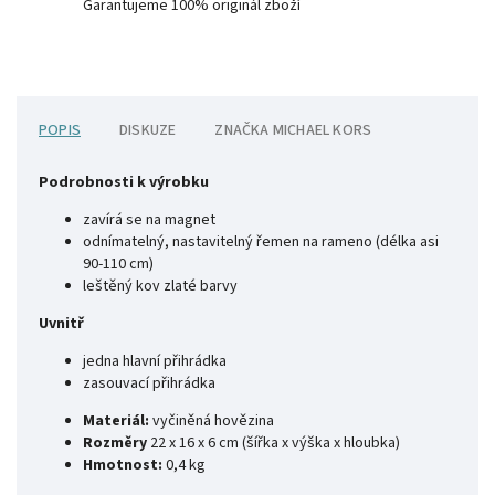
Garantujeme 100% originál zboží
POPIS
DISKUZE
ZNAČKA
MICHAEL KORS
Podrobnosti k výrobku
zavírá se na magnet
odnímatelný, nastavitelný řemen na rameno (délka asi
90-110 cm)
leštěný kov zlaté barvy
Uvnitř
jedna hlavní přihrádka
zasouvací přihrádka
Materiál:
vyčiněná hovězina
Rozměry
22 x 16 x 6 cm (šířka x výška x hloubka)
Hmotnost:
0,4 kg