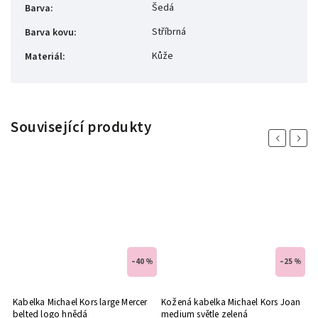
Šedá
Barva
:
Stříbrná
Barva kovu
:
Kůže
Materiál
:
Související produkty
Previous
Next
 %
–40 %
–25 %
lá
Kabelka Michael Kors large Mercer
Kožená kabelka Michael Kors Joan
Mi
belted logo hnědá
medium světle zelená
r