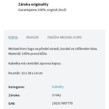
Záruka originality
Garantujeme 100% originál zboží
POPIS
DISKUZE
ZNAČKA
MICHAEL KORS
Michael Kors logo na přední straně, kování ve stříbrném tónu.
Materiál: 100% pravá kůže.
Kabelka má centrální zipovou kapsu.
Rozměr: 32 x 26 x 14 cm
Kabelky
Kategorie
:
2 roky
Záruka
:
192317867770
EAN
: