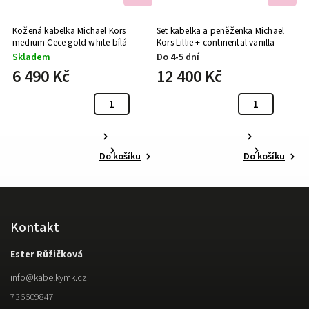
Kožená kabelka Michael Kors
Set kabelka a peněženka Michael
Mi
medium Cece gold white bílá
Kors Lillie + continental vanilla
ra
Skladem
Do 4-5 dní
D
6 490 Kč
12 400 Kč
5
Do košíku
Do košíku
Kontakt
Ester Růžičková
info
@
kabelkymk.cz
736609847