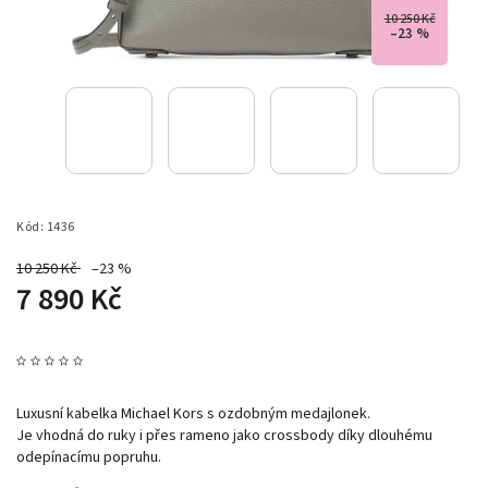
10 250 Kč
–23 %
Kód:
1436
10 250 Kč
–23 %
7 890 Kč
Luxusní kabelka Michael Kors s ozdobným medajlonek.
Je vhodná do ruky i přes rameno jako crossbody díky dlouhému
odepínacímu popruhu.