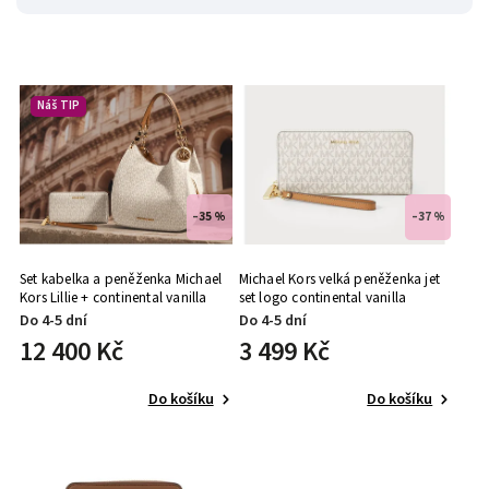
Náš TIP
–35 %
–37 %
Set kabelka a peněženka Michael
Michael Kors velká peněženka jet
Kors Lillie + continental vanilla
set logo continental vanilla
Do 4-5 dní
Do 4-5 dní
12 400 Kč
3 499 Kč
Do košíku
Do košíku