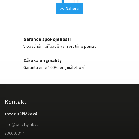
Nahoru
Garance spokojenosti
V opačném případě vám vrátíme peníze
Záruka originality
Garantujeme 100% originál zboží
Kontakt
Ester Růžičková
info
@
kabelkymk.cz
736609847