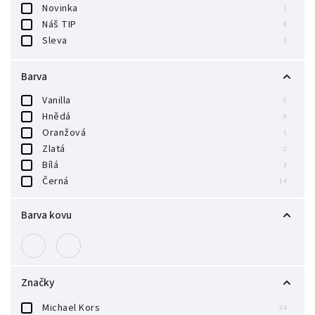
Novinka
1
Náš TIP
8
Sleva
3
Barva
Vanilla
6
Hnědá
8
Oranžová
1
Zlatá
2
Bílá
3
Černá
14
Barva kovu
Značky
Michael Kors
34