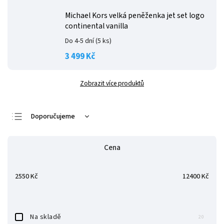
Michael Kors velká peněženka jet set logo
continental vanilla
Do 4-5 dní
(5 ks)
3 499 Kč
Zobrazit více produktů
Doporučujeme
Nejlevnější
Cena
Nejdražší
Nejprodávanější
2550
Kč
12400
Kč
Abecedně
Na skladě
20