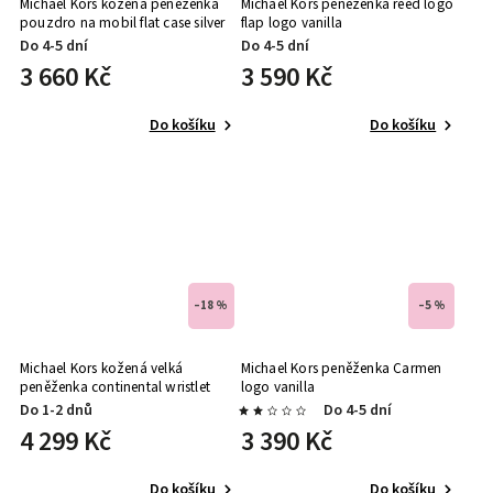
Michael Kors kožená peněženka
Michael Kors peněženka reed logo
pouzdro na mobil flat case silver
flap logo vanilla
černá
Do 4-5 dní
Do 4-5 dní
3 660 Kč
3 590 Kč
Do košíku
Do košíku
–18 %
–5 %
Michael Kors kožená velká
Michael Kors peněženka Carmen
peněženka continental wristlet
logo vanilla
silver černá
Do 1-2 dnů
Do 4-5 dní
4 299 Kč
3 390 Kč
Do košíku
Do košíku