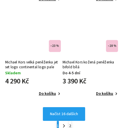
–23 %
–28 %
Michael Kors velká peněženka jet
Michael Kors kožená peněženka
set logo continental logo pale
bifold bílá
gold zlatá
Skladem
Do 4-5 dní
4 290 Kč
3 390 Kč
Do košíku
Do košíku
Načíst 16 dalších
1
2