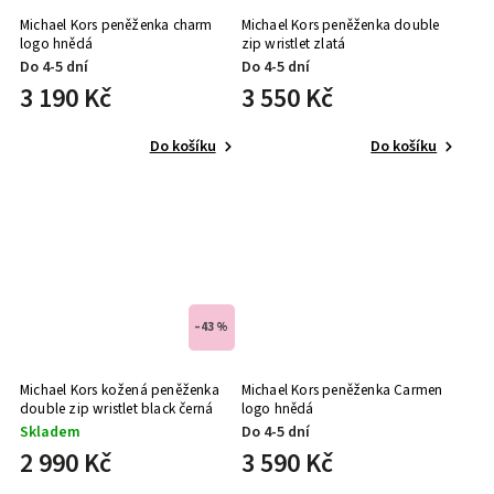
Michael Kors peněženka charm
Michael Kors peněženka double
logo hnědá
zip wristlet zlatá
Do 4-5 dní
Do 4-5 dní
3 190 Kč
3 550 Kč
Do košíku
Do košíku
–43 %
Michael Kors kožená peněženka
Michael Kors peněženka Carmen
double zip wristlet black černá
logo hnědá
Skladem
Do 4-5 dní
2 990 Kč
3 590 Kč