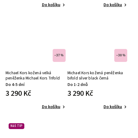
Do košíku
Do košíku
–37 %
–30 %
Michael Kors kožená velká
Michael Kors kožená peněženka
peněženka Michael Kors Trifold
bifold silver black černá
saffiano leather černá
Do 4-5 dní
Do 1-2 dnů
3 290 Kč
3 290 Kč
Do košíku
Do košíku
Náš TIP