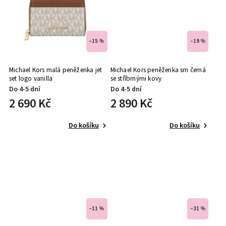
–15 %
–19 %
Michael Kors malá peněženka jet
Michael Kors peněženka sm černá
set logo vanilla
se stříbrnými kovy
Do 4-5 dní
Do 4-5 dní
2 690 Kč
2 890 Kč
Do košíku
Do košíku
–11 %
–31 %