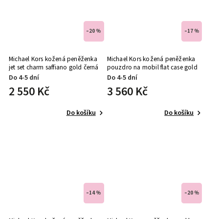
–20 %
–17 %
Michael Kors kožená peněženka
Michael Kors kožená peněženka
jet set charm saffiano gold černá
pouzdro na mobil flat case gold
černá
Do 4-5 dní
Do 4-5 dní
2 550 Kč
3 560 Kč
Do košíku
Do košíku
–14 %
–20 %