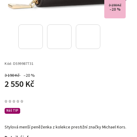
3 190 Kč
–20 %
Kód:
DS99987731
3 190 Kč
–20 %
2 550 Kč
Náš TIP
Stylová menší peněženka z kolekce prestižní značky Michael Kors.