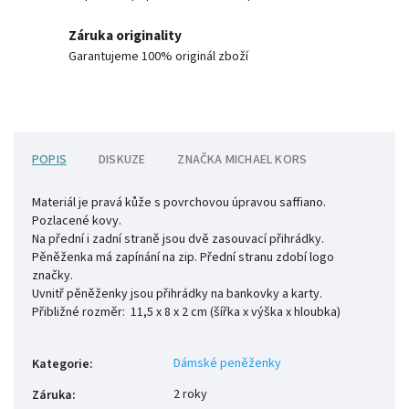
Záruka originality
Garantujeme 100% originál zboží
POPIS
DISKUZE
ZNAČKA
MICHAEL KORS
Materiál je pravá kůže s povrchovou úpravou saffiano.
Pozlacené kovy.
Na přední i zadní straně jsou dvě zasouvací přihrádky.
Pěněženka má zapínání na zip. Přední stranu zdobí logo
značky.
Uvnitř pěněženky jsou přihrádky na bankovky a karty.
Přibližné rozměr:
11,5 x 8 x 2 cm (šířka x výška x hloubka)
Dámské peněženky
Kategorie
:
2 roky
Záruka
: