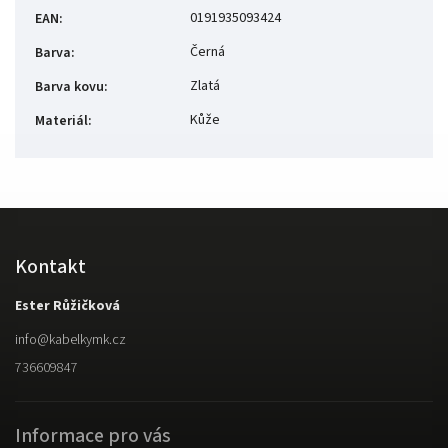
0191935093424
EAN
:
Černá
Barva
:
Zlatá
Barva kovu
:
Kůže
Materiál
:
Kontakt
Ester Růžičková
info
@
kabelkymk.cz
736609847
Informace pro vás