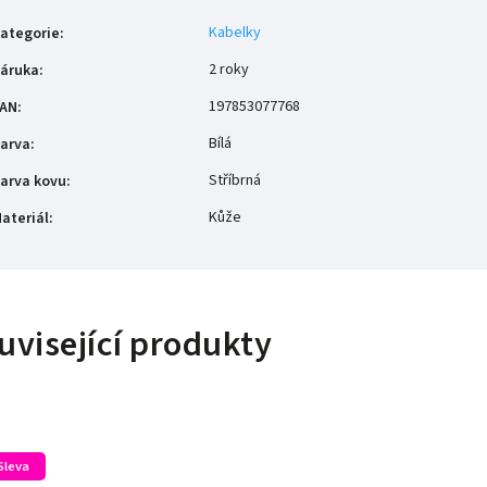
Kabelky
ategorie
:
2 roky
áruka
:
197853077768
AN
:
Bílá
arva
:
Stříbrná
arva kovu
:
Kůže
ateriál
:
uvisející produkty
Sleva