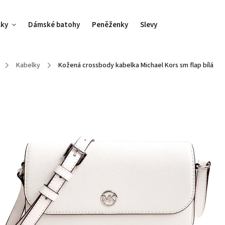
lky
Dámské batohy
Peněženky
Slevy
/
Kabelky
/
Kožená crossbody kabelka Michael Kors sm flap bílá