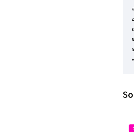
K
Z
E
B
B
M
So