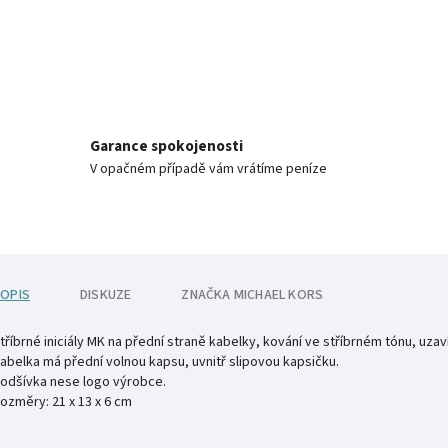
Garance spokojenosti
V opačném případě vám vrátíme peníze
OPIS
DISKUZE
ZNAČKA
MICHAEL KORS
tříbrné iniciály MK na přední straně kabelky, kování ve stříbrném tónu, uza
abelka má přední volnou kapsu, uvnitř slipovou kapsičku.
odšívka nese logo výrobce.
ozměry: 21 x 13 x 6 cm