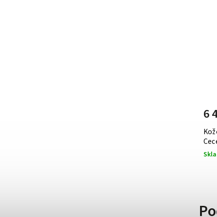
8 350 Kč
–21 %
6 590 Kč
6 
Michael Kors kožená kabelka přes
Kož
rameno Laila černá
Cece
Do 4-5 dní
Skl
Po