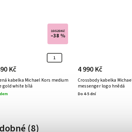
10 520 Kč
–38 %
490 Kč
4 990 Kč
ená kabelka Michael Kors medium
Crossbody kabelka Michae
 gold white bílá
messenger logo hnědá
adem
Do 4-5 dní
dobné (8)