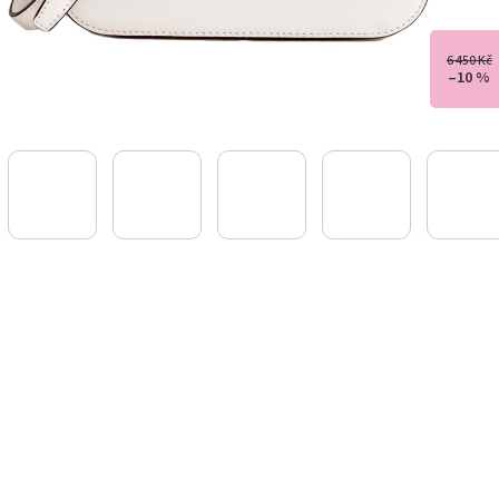
6 450 Kč
–10 %