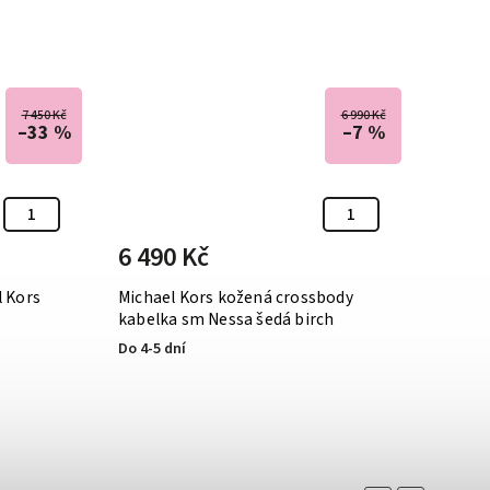
7 450 Kč
6 990 Kč
–33 %
–7 %
6 490 Kč
5 99
l Kors
Michael Kors kožená crossbody
Kožená
kabelka sm Nessa šedá birch
sm bíl
Do 4-5 dní
Do 4-5 