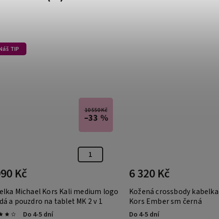
Náš TIP
10 550 Kč
–33 %
990 Kč
6 320 Kč
elka Michael Kors Kali medium logo
Kožená crossbody kabelka
á a pouzdro na tablet MK 2 v 1
Kors Ember sm černá
Do 4-5 dní
Do 4-5 dní