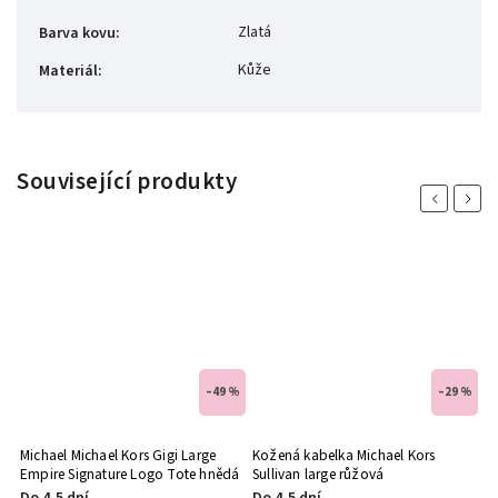
Zlatá
Barva kovu
:
Kůže
Materiál
:
Související produkty
Previous
Next
%
–49 %
–29 %
o
Michael Michael Kors Gigi Large
Kožená kabelka Michael Kors
C
Empire Signature Logo Tote hnědá
Sullivan large růžová
L