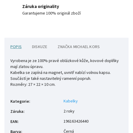
Záruka originality
Garantujeme 100% originál zboží
POPIS
DISKUZE
ZNAČKA
MICHAEL KORS
Vyrobena je ze 100% pravé oblázkové kůže, kovové doplňky
mají zlatou úpravu.
Kabelka se zapíná na magnet, uvnitř nabízí volnou kapsu.
Součástí je také nastavitelný ramenní popruh.
Rozměry: 27 × 22 × 10 cm.
Kabelky
Kategorie
:
2 roky
Záruka
:
196163426440
EAN
:
Černá
Barva
: