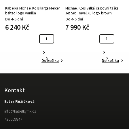
á
Kabelka Michael Kors large Mercer
Michael Kors velká cestovní taška
Mi
belted logo vanilla
Jet Set Travel XL logo brown
c
Do 4-5 dní
Do 4-5 dní
D
6 240 Kč
7 990 Kč
4
Do košíku
Do košíku
Kontakt
Ester Růžičková
info
@
kabelkymk.cz
736609847