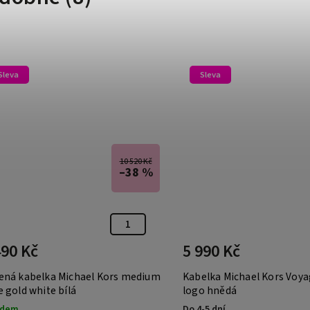
Sleva
Sleva
10 520 Kč
–38 %
490 Kč
5 990 Kč
ená kabelka Michael Kors medium
Kabelka Michael Kors Voy
 gold white bílá
logo hnědá
adem
Do 4-5 dní