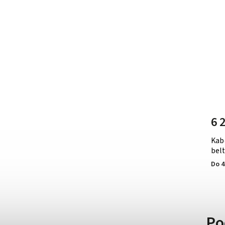
8 850 Kč
–36 %
5 590 Kč
6 
Kabelka Michael Kors Voyager kožená
Kab
černá
belt
Do 4-5 dní
Do 4
Po