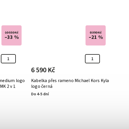
10 550 Kč
8 390 Kč
–33 %
–21 %
6 590 Kč
5 99
 medium logo
Kabelka přes rameno Michael Kors Kyla
Kabelk
MK 2 v 1
logo černá
logo bí
Do 4-5 dní