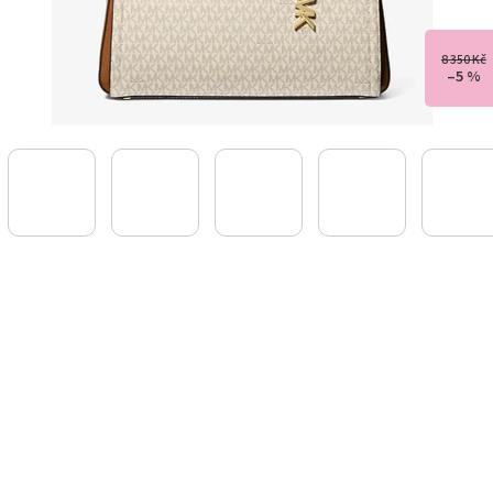
8 350 Kč
–5 %