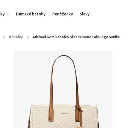
lky
Dámské batohy
Peněženky
Slevy
/
Kabelky
/
Michael Kors kabelka přes rameno Laila logo vanilla