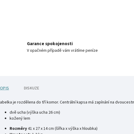
Garance spokojenosti
V opačném případě vám vrátíme peníze
OPIS
DISKUZE
abelka je rozdělena do tří komor. Centrální kapsa má zapínání na dvoucestný
dvě ucha (výška ucha 26 cm)
kožený lem
Rozměry
41 x 27 x 14 cm (šířka x výška x hloubka)