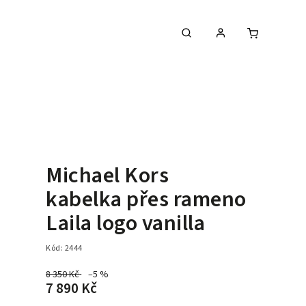
Michael Kors
kabelka přes rameno
Laila logo vanilla
Kód:
2444
8 350 Kč
–5 %
7 890 Kč