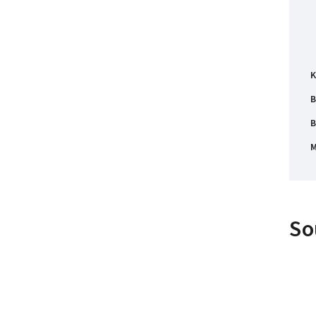
K
B
B
M
So
Náš TIP