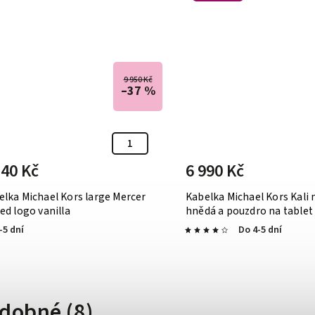
9 950 Kč
–37 %
240 Kč
6 990 Kč
elka Michael Kors large Mercer
Kabelka Michael Kors Kali
ed logo vanilla
hnědá a pouzdro na tablet 
-5 dní
Do 4-5 dní
dobné (8)