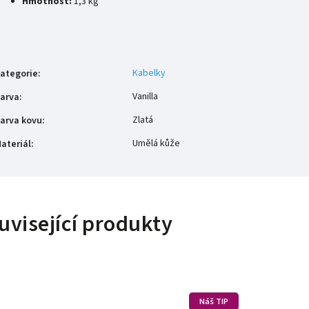
Hmotnost:
1,3 kg
Kabelky
ategorie
:
Vanilla
arva
:
Zlatá
arva kovu
:
Umělá kůže
ateriál
:
uvisející produkty
Náš TIP