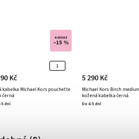
4 250 Kč
–15 %
590 Kč
5 290 Kč
á kabelka Michael Kors pouchette
Michael Kors Birch medi
o černá
kožená kabelka černá
-5 dní
Do 4-5 dní