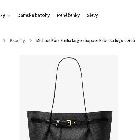
lky
Dámské batohy
Peněženky
Slevy
/
Kabelky
/
Michael Kors Emilia large shopper kabelka logo černá