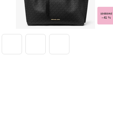
10 850 Kč
–41 %