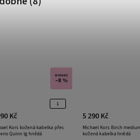
dobné (8)
8 750 Kč
–8 %
990 Kč
5 290 Kč
hael Kors kožená kabelka přes
Michael Kors Birch medi
eno Quinn lg hnědá
kožená kabelka hnědá