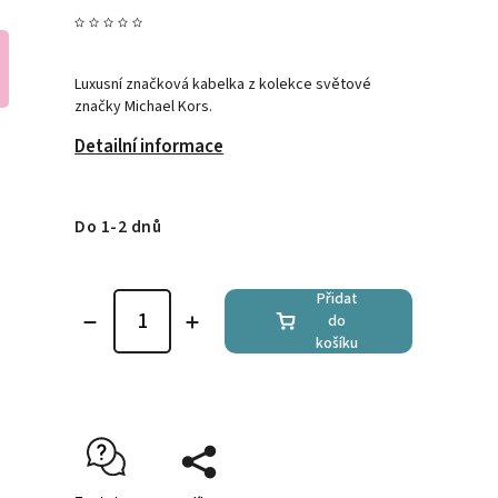
Luxusní značková kabelka z kolekce světové
značky Michael Kors.
Detailní informace
Do 1-2 dnů
Přidat
do
košíku