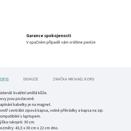
Garance spokojenosti
V opačném případě vám vrátíme peníze
OPIS
DISKUZE
ZNAČKA
MICHAEL KORS
ateriál: kvalitní umělá kůže.
ovy jsou pozlacené.
apínání kabelky je na magnet.
vnitř centrální zipová kapsa, volné přihrádky a kapsa na zip.
ompatibilní s laptopem.
ýška rukojeti: 30 cm.
ozměry: 43,5 x 30 cm x 22 cm dno.