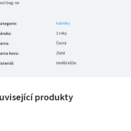
ust bag: ne
Kabelky
ategorie
:
2 roky
áruka
:
Černá
arva
:
Zlatá
arva kovu
:
Umělá kůže
ateriál
:
uvisející produkty