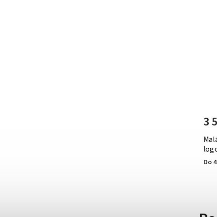
7 990 Kč
–21 %
6 290 Kč
3 
Kožená kabelka Michael Kors Joan
Mal
medium černá
log
Do 4-5 dní
Do 4