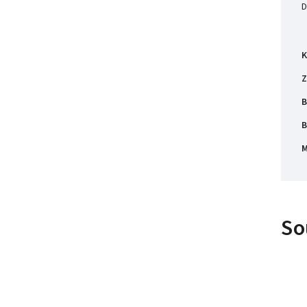
D
K
Z
B
B
M
So