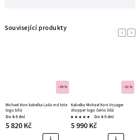
Související produkty
Previous
Next
 %
–30 %
–31 %
el
Michael Kors kabelka Laila md tote
Kabelka Michael Kors Voyager
Mi
logo bílá
shopper logo černo bílá
e
Do 4-5 dní
Do 4-5 dní
D
5 820 Kč
5 990 Kč
5