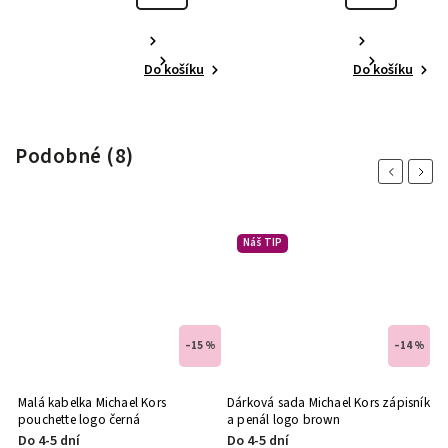
Do košíku
Do košíku
Podobné (8)
Previous
Next
Náš TIP
 %
–15 %
–14 %
go
Malá kabelka Michael Kors
Dárková sada Michael Kors zápisník
Mi
pouchette logo černá
a penál logo brown
ra
Do 4-5 dní
Do 4-5 dní
D