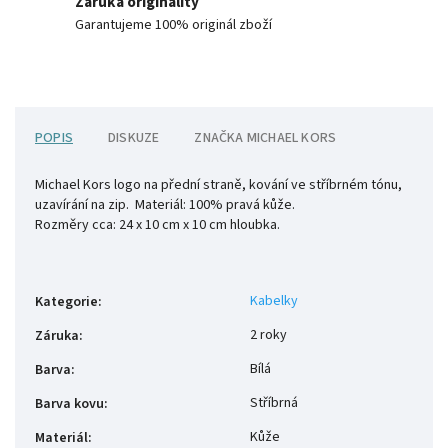
Záruka originality
Garantujeme 100% originál zboží
POPIS
DISKUZE
ZNAČKA
MICHAEL KORS
Michael Kors logo na přední straně, kování ve stříbrném tónu,
uzavírání na zip. Materiál: 100% pravá kůže.
Rozměry cca: 24 x 10 cm x 10 cm hloubka.
Kabelky
Kategorie
:
2 roky
Záruka
:
Bílá
Barva
:
Stříbrná
Barva kovu
:
Kůže
Materiál
: