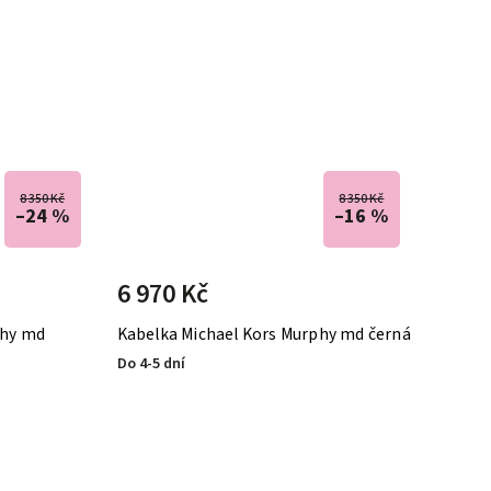
8 350 Kč
8 350 Kč
–24 %
–16 %
6 970 Kč
phy md
Kabelka Michael Kors Murphy md černá
Do 4-5 dní