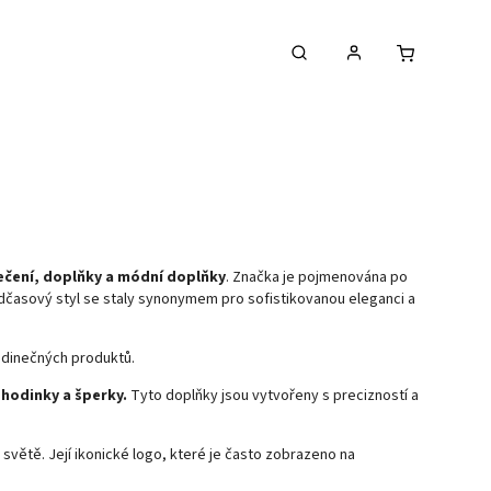
lečení, doplňky a módní doplňky
. Značka je pojmenována po
adčasový styl se staly synonymem pro sofistikovanou eleganci a
edinečných produktů.
 hodinky a šperky.
Tyto doplňky jsou vytvořeny s precizností a
světě. Její ikonické logo, které je často zobrazeno na