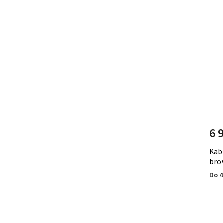
6 
Kab
bro
Do 4