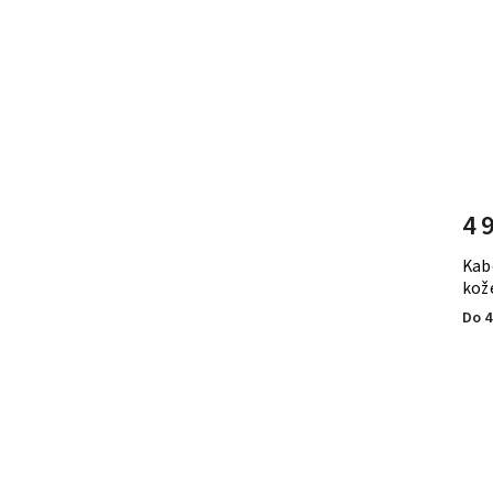
4 
Kab
kož
Do 4