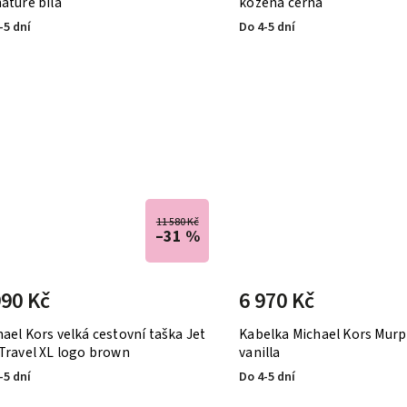
ature bílá
kožená černá
-5 dní
Do 4-5 dní
11 580 Kč
–31 %
990 Kč
6 970 Kč
ael Kors velká cestovní taška Jet
Kabelka Michael Kors Mur
 Travel XL logo brown
vanilla
-5 dní
Do 4-5 dní