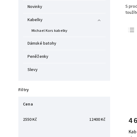
S prod
Novinky
toužít
Kabelky
Michael Kors kabelky
Dámské batohy
Peněženky
Slevy
Filtry
Cena
4 
2550
Kč
12400
Kč
Kab