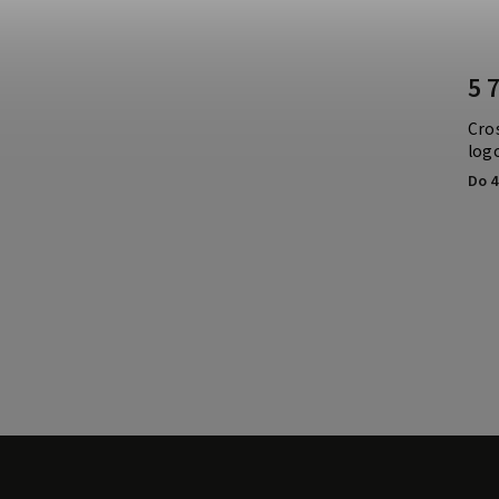
5 
Cro
logo
Do 4