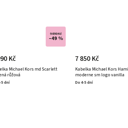
9 890 Kč
–49 %
990 Kč
7 850 Kč
elka Michael Kors md Scarlett
Kabelka Michael Kors Ham
ená růžová
moderne sm logo vanilla
-5 dní
Do 4-5 dní