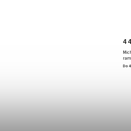
4 
Mic
ram
Do 4