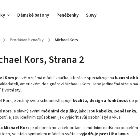
lky
Dámské batohy
Peněženky
Slevy
/
Prodávané značky
/
Michael Kors
chael Kors
, Strana 2
el Kors
je světoznámá módní značka, která se specializuje na
luxusní ob
zakladateli, americkém designérovi Michaelu Kors. Jeho jedinečná vize a n
 životní styl.
l Kors je známý svou schopností spojit
kvalitu, design a funkčnost
do j
l Kors je slavný svými
módními doplňky
, jako jsou
kabelky, peněženky,
ostí, a jsou ideálním způsobem, jak vyjádřit svůj osobní styl a vkus.
a Michael Kors
je oblíbená mezi celebritami a módními nadšenci po celém 
ktech, se stalo symbolem módního světa a
vyjadřuje prestiž a luxus
.