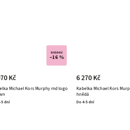
8 350 Kč
–16 %
970 Kč
6 270 Kč
elka Michael Kors Murphy md logo
Kabelka Michael Kors Mur
wn
hnědá
-5 dní
Do 4-5 dní