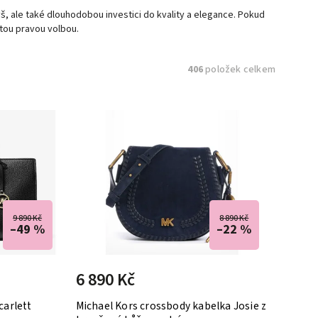
, ale také dlouhodobou investici do kvality a elegance. Pokud
tou pravou volbou.
406
položek celkem
9 890 Kč
8 890 Kč
–49 %
–22 %
6 890 Kč
carlett
Michael Kors crossbody kabelka Josie z