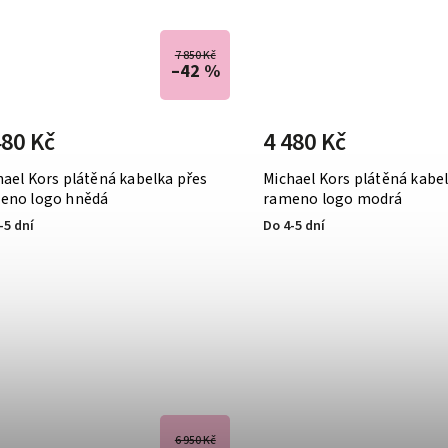
7 850 Kč
–42 %
480 Kč
4 480 Kč
hael Kors plátěná kabelka přes
Michael Kors plátěná kabe
eno logo hnědá
rameno logo modrá
-5 dní
Do 4-5 dní
6 950 Kč