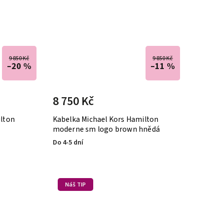
9 850 Kč
9 850 Kč
–20 %
–11 %
8 750 Kč
ilton
Kabelka Michael Kors Hamilton
moderne sm logo brown hnědá
Do 4-5 dní
Náš TIP