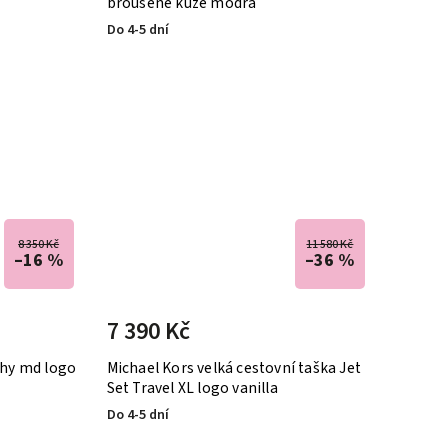
broušené kůže modrá
Do 4-5 dní
8 350 Kč
11 580 Kč
–16 %
–36 %
7 390 Kč
phy md logo
Michael Kors velká cestovní taška Jet
Set Travel XL logo vanilla
Do 4-5 dní