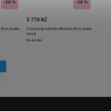
–16 %
–16 %
5 770 Kč
 Kors Andie
Crossbody kabelka Michael Kors Andie
černá
Do 4-5 dní
3