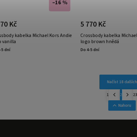
–16 %
770 Kč
5 770 Kč
ssbody kabelka Michael Kors Andie
Crossbody kabelka Michael
 vanilla
logo brown hnědá
-5 dní
Do 4-5 dní
Načíst 18 dalších
1
2
2
Nahoru