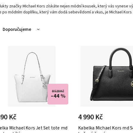
ukty značky Michael Kors získáte nejen módní kousek, který vás vynese výš
e po módním doplňku, který vám dodá sebevědomí a vkus, je Michael Kors 
Doporučujeme
Nejlevnější
Nejdražší
Nejprodávanější
Abecedně
8 520 Kč
–44 %
690 Kč
4 990 Kč
elka Michael Kors Jet Set tote md
Kabelka Michael Kors md S