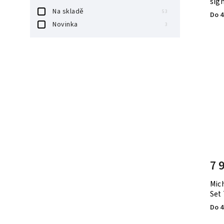
sign
Na skladě
53
Do 4
Novinka
3
7 
Mich
Set
Do 4