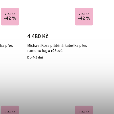
7 850 Kč
7 850 Kč
–42 %
–42 %
4 480 Kč
lka přes
Michael Kors plátěná kabelka přes
rameno logo růžová
Do 4-5 dní
6 950 Kč
6 950 Kč