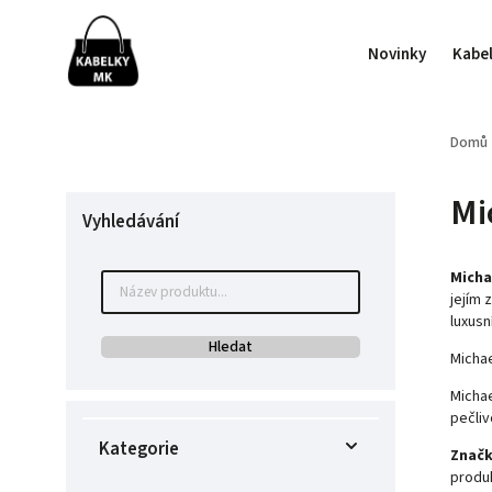
Novinky
Kabe
Domů
Mi
Vyhledávání
Micha
jejím 
luxusní
Hledat
Michae
Michae
pečliv
Kategorie
Značk
produ