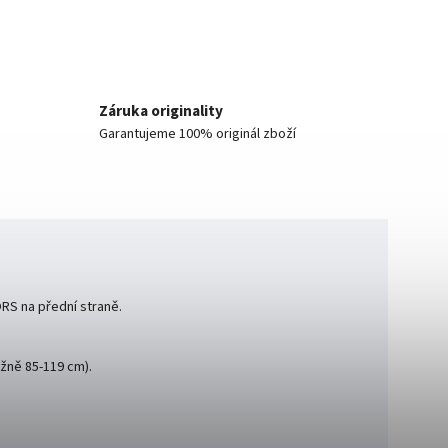
Záruka originality
Garantujeme 100% originál zboží
ORS na přední straně.
žně 85-119 cm).