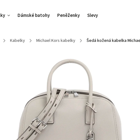
lky
Dámské batohy
Peněženky
Slevy
/
Kabelky
/
Michael Kors kabelky
/
Šedá kožená kabelka Michae