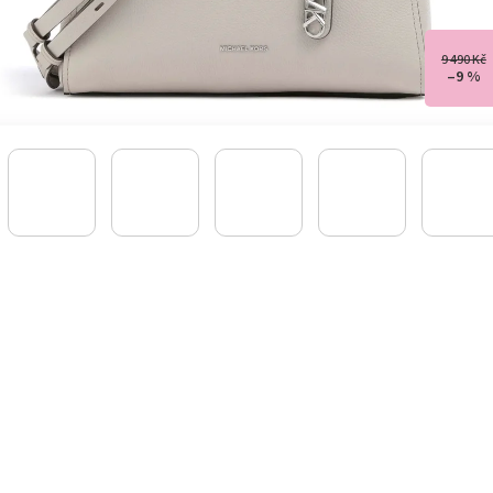
9 490 Kč
–9 %