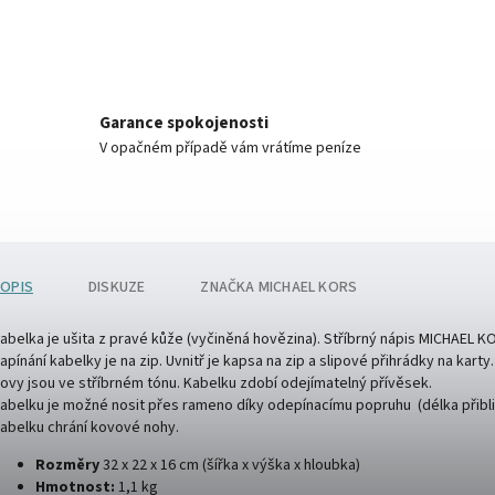
Garance spokojenosti
V opačném případě vám vrátíme peníze
OPIS
DISKUZE
ZNAČKA
MICHAEL KORS
abelka je ušita z pravé kůže (vyčiněná hovězina). Stříbrný nápis MICHAEL K
apínání kabelky je na zip. Uvnitř je kapsa na zip a slipové přihrádky na karty.
ovy jsou ve stříbrném tónu. Kabelku zdobí odejímatelný přívěsek.
abelku je možné nosit přes rameno díky odepínacímu popruhu (délka přibli
abelku chrání kovové nohy.
Rozměry
32 x 22 x 16 cm (šířka x výška x hloubka)
Hmotnost:
1,1 kg