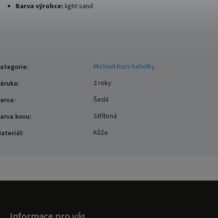
Barva výrobce:
light sand
Michael Kors kabelky
ategorie
:
2 roky
áruka
:
Šedá
arva
:
Stříbrná
arva kovu
:
Kůže
ateriál
:
Informace pro vás