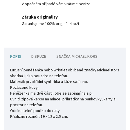
V opačném případě vám vrátíme peníze
Záruka originality
Garantujeme 100% originál zboží
POPIS
DISKUZE
ZNAČKA
MICHAEL KORS
Luxusní peněženka nebo wristlet oblíbené značky Michael Kors
vhodná i jako pouzdro na telefon.
Materiál: prvotřídní syntetika a kůže saffiano.
Pozlacené kovy.
Pěněženka má dvě části, obě se zapínají na zip.
Uvnitř zipová kapsa na mince, přihrádky na bankovky, karty a
prostor na telefon.
Odnímatelné poutko do ruky.
Přibližné rozměr: 19 x 12 x 2,5 cm.