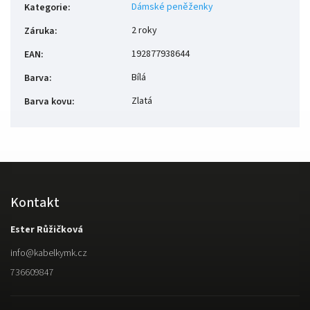
Dámské peněženky
Kategorie
:
2 roky
Záruka
:
192877938644
EAN
:
Bílá
Barva
:
Zlatá
Barva kovu
:
Kontakt
Ester Růžičková
info
@
kabelkymk.cz
736609847