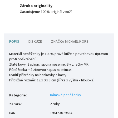
Záruka originality
Garantujeme 100% originál zboží
POPIS
DISKUZE
ZNAČKA
MICHAEL KORS
Materiál peněženky je 100% pravá kůže s povrchovou úpravou
proti poškrábání.
Zlaté kovy. Zapínací spona nese iniciály značky MK.
Pěněženka má zipovou kapsu na mince.
Uvnitř přihrádky na bankovky a karty.
Přibližné rozměr:
12 x 9 x 3 cm (šířka x výška x hloubka)
Dámské peněženky
Kategorie
:
2 roky
Záruka
:
196163079684
EAN
: