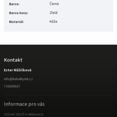
Černá
Barva
:
Zlatá
Barva kovu
:
Kůže
Materiál
:
Kontakt
Ester Růžičková
info
@
kabelkymk.cz
736609847
Informace pro vás
Vrácení zboží a reklamace