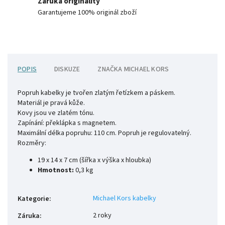
Záruka originality
Garantujeme 100% originál zboží
POPIS
DISKUZE
ZNAČKA
MICHAEL KORS
Popruh kabelky je tvořen zlatým řetízkem a páskem.
Materiál je pravá kůže.
Kovy jsou ve zlatém tónu.
Zapínání: překlápka s magnetem.
Maximální délka popruhu: 110 cm. Popruh je regulovatelný.
Rozměry:
19 x 14 x 7 cm (šířka x výška x hloubka)
Hmotnost:
0,3 kg
Michael Kors kabelky
Kategorie
:
2 roky
Záruka
: