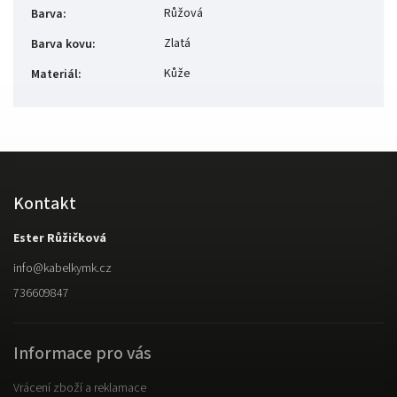
Růžová
Barva
:
Zlatá
Barva kovu
:
Kůže
Materiál
:
Kontakt
Ester Růžičková
info
@
kabelkymk.cz
736609847
Informace pro vás
Vrácení zboží a reklamace