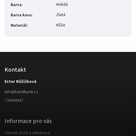
Hnědá
Barva
:
Zlatá
Barva kovu
:
Kůže
Materiál
:
Kontakt
Ester Růžičková
info
@
kabelkymk.cz
736609847
Informace pro vás
Vrácení zboží a reklamace