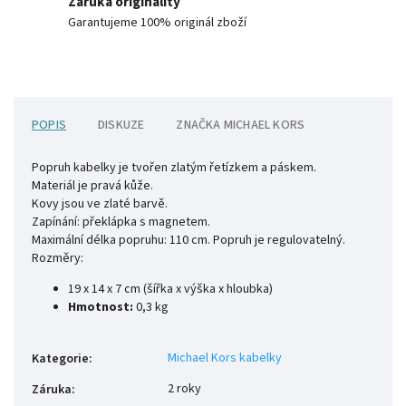
Záruka originality
Garantujeme 100% originál zboží
POPIS
DISKUZE
ZNAČKA
MICHAEL KORS
Popruh kabelky je tvořen zlatým řetízkem a páskem.
Materiál je pravá kůže.
Kovy jsou ve zlaté barvě.
Zapínání: překlápka s magnetem.
Maximální délka popruhu: 110 cm. Popruh je regulovatelný.
Rozměry:
19 x 14 x 7 cm (šířka x výška x hloubka)
Hmotnost:
0,3 kg
Michael Kors kabelky
Kategorie
:
2 roky
Záruka
: