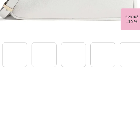
6 280 Kč
–10 %