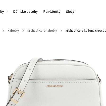
lky
Dámské batohy
Peněženky
Slevy
/
Kabelky
/
Michael Kors kabelky
/
Michael Kors kožená crossbod