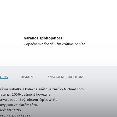
Garance spokojenosti
V opačném případě vám vrátíme peníze
OPIS
DISKUZE
ZNAČKA
MICHAEL KORS
rásná kabelka z kolekce světové značky Michael Kors.
ateriál: 100% vyčiněná hovězina.
arva uvedená výrobcem: Optic white
ovy jsou ve zlatém tónu.
apínání na zip.
řední slipová kapsa.