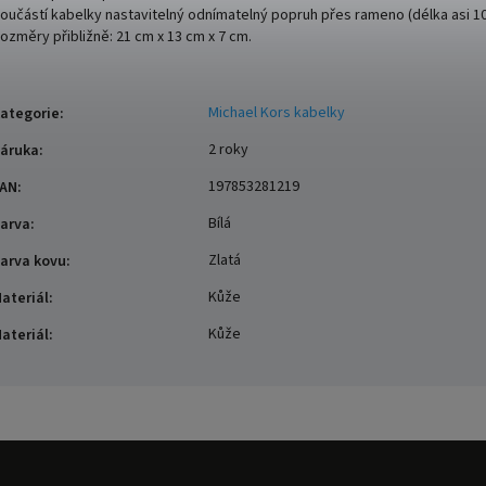
oučástí kabelky nastavitelný odnímatelný popruh přes rameno (délka asi 1
ozměry přibližně: 21 cm x 13 cm x 7 cm.
Michael Kors kabelky
ategorie
:
2 roky
áruka
:
197853281219
AN
:
Bílá
arva
:
Zlatá
arva kovu
:
Kůže
ateriál
:
Kůže
ateriál
: