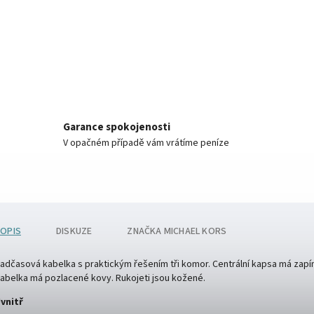
Garance spokojenosti
V opačném případě vám vrátíme peníze
OPIS
DISKUZE
ZNAČKA
MICHAEL KORS
adčasová kabelka s praktickým řešením tři komor. Centrální kapsa má zapínán
abelka má pozlacené kovy. Rukojeti jsou kožené.
vnitř