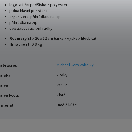
logo Vnitřní podšívka z polyester
jedna hlavní přihrádka
organizér s přihrádkou na zip
přihrádka na zip
dvě zasouvací přihrádky
Rozměry
31 x 26 x 12 cm (šířka x výška x hloubka)
Hmotnost:
0,8 kg
Michael Kors kabelky
ategorie
:
2 roky
áruka
:
Vanilla
arva
:
Zlatá
arva kovu
:
Umělá kůže
ateriál
: