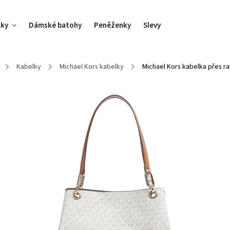
lky
Dámské batohy
Peněženky
Slevy
/
Kabelky
/
Michael Kors kabelky
/
Michael Kors kabelka přes r