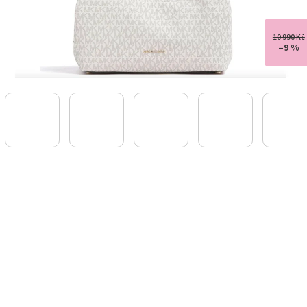
10 990 Kč
–9 %