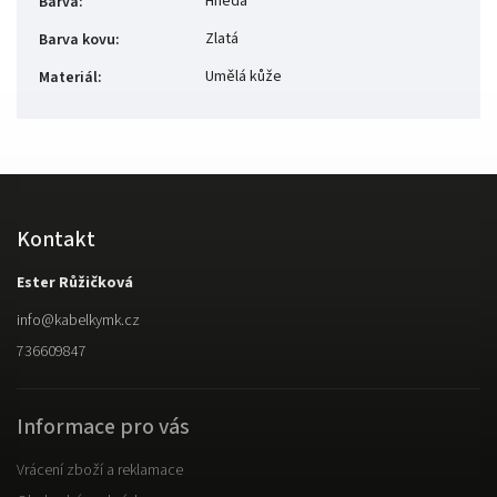
Hnědá
Barva
:
Zlatá
Barva kovu
:
Umělá kůže
Materiál
:
Kontakt
Ester Růžičková
info
@
kabelkymk.cz
736609847
Informace pro vás
Vrácení zboží a reklamace