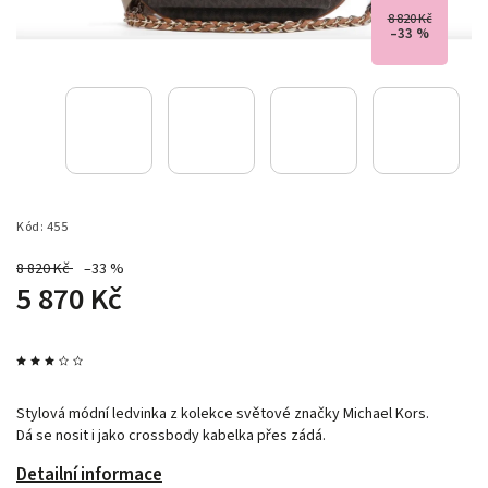
8 820 Kč
–33 %
Kód:
455
8 820 Kč
–33 %
5 870 Kč
Stylová módní ledvinka z kolekce světové značky Michael Kors.
Dá se nosit i jako crossbody kabelka přes zádá.
Detailní informace