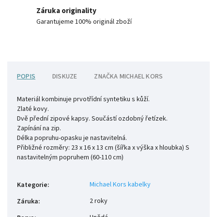
Záruka originality
Garantujeme 100% originál zboží
POPIS
DISKUZE
ZNAČKA
MICHAEL KORS
Materiál kombinuje prvotřídní syntetiku s kůží.
Zlaté kovy.
Dvě přední zipové kapsy. Součástí ozdobný řetízek.
Zapínání na zip.
Délka popruhu-opasku je nastavitelná.
Přibližné rozměry:
23 x 16 x 13 cm (šířka x výška x hloubka)
S
nastavitelným popruhem (60-110 cm)
Michael Kors kabelky
Kategorie
:
2 roky
Záruka
: