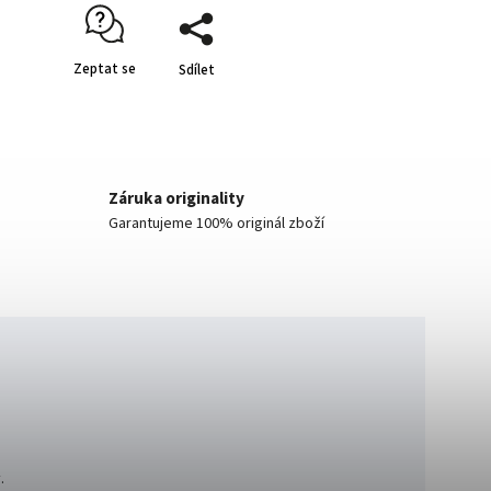
Zeptat se
Sdílet
Záruka originality
Garantujeme 100% originál zboží
.