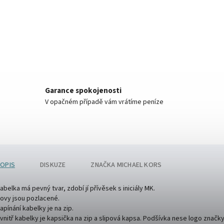
Garance spokojenosti
V opačném případě vám vrátíme peníze
OPIS
DISKUZE
ZNAČKA
MICHAEL KORS
abelka má pevný tvar, zdobí jí přívěsek s iniciály MK.
ovy jsou pozlacené.
apínání kabelky je na zip.
vnitř kabelky je kapsička na zip a slipová kapsa. Podšívka nese logo značky