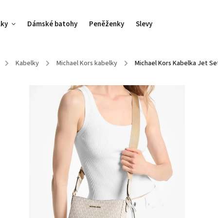
lky
Dámské batohy
Peněženky
Slevy
/
Kabelky
/
Michael Kors kabelky
/
Michael Kors Kabelka Jet Se