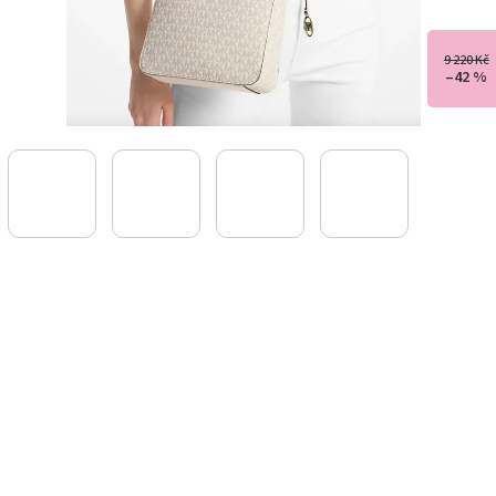
9 220 Kč
–42 %