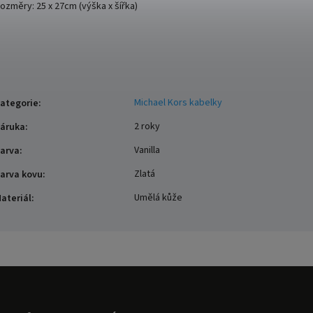
ozměry:
25 x 27cm (výška x šířka)
Michael Kors kabelky
ategorie
:
2 roky
áruka
:
Vanilla
arva
:
Zlatá
arva kovu
:
Umělá kůže
ateriál
: