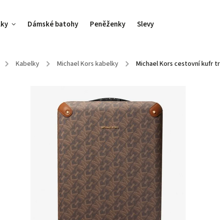
lky
Dámské batohy
Peněženky
Slevy
/
Kabelky
/
Michael Kors kabelky
/
Michael Kors cestovní kufr 