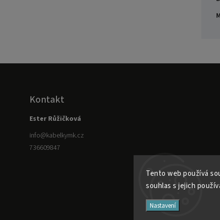
M
Kontakt
Ester Růžičková
info
@
kabelkymk.cz
736609847
Tento web používá sou
souhlas s jejich použív
Nastavení
736609847