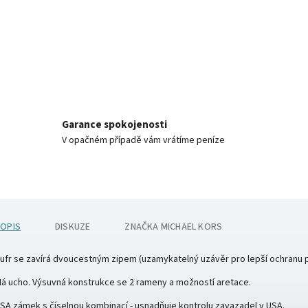
Garance spokojenosti
V opačném případě vám vrátíme peníze
OPIS
DISKUZE
ZNAČKA
MICHAEL KORS
ufr se zavírá dvoucestným zipem (uzamykatelný uzávěr pro lepší ochranu p
á ucho. Výsuvná konstrukce se 2 rameny a možností aretace.
SA zámek s číselnou kombinací - usnadňuje kontrolu zavazadel v USA.