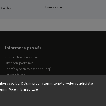
Umělá kůže
ateriál
:
Informace pro vás
Vrácení zboží a reklamace
Obchodní podmínky
Podmínky ochrany osobních údajů
Reklamační řád
bory cookie. Dalším procházením tohoto webu vyjadřujete
áním.. Více informací
zde
.
Copyright 2026
Kabelky MK
. Všechna práva vyhrazena.
Vytvořil
Shoptet
| Design
Shoptak.cz