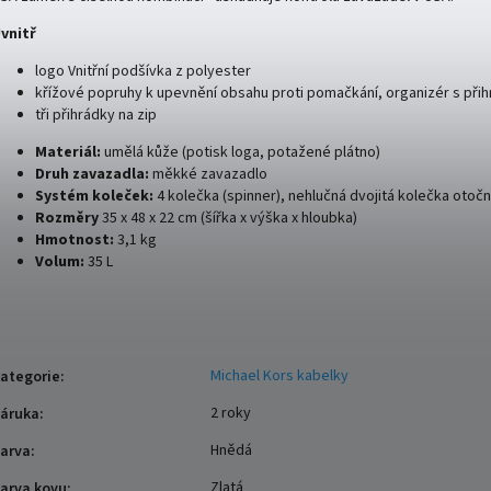
vnitř
logo Vnitřní podšívka z polyester
křížové popruhy k upevnění obsahu proti pomačkání, organizér s přih
tři přihrádky na zip
Materiál:
umělá kůže (potisk loga, potažené plátno)
Druh zavazadla:
měkké zavazadlo
Systém koleček:
4 kolečka (spinner), nehlučná dvojitá kolečka otočn
Rozměry
35 x 48 x 22 cm (šířka x výška x hloubka)
Hmotnost:
3,1 kg
Volum:
35 L
Michael Kors kabelky
ategorie
:
2 roky
áruka
:
Hnědá
arva
:
Zlatá
arva kovu
: