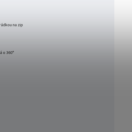
rádkou na zip
á o 360°