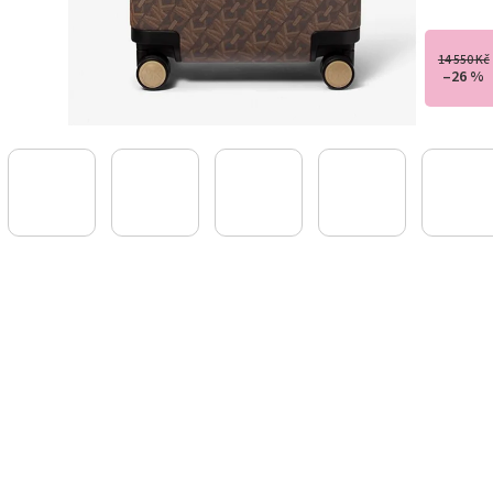
14 550 Kč
–26 %