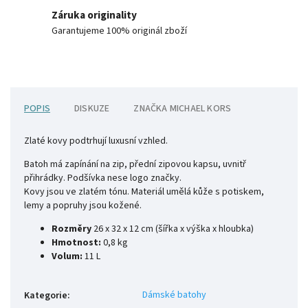
Záruka originality
Garantujeme 100% originál zboží
POPIS
DISKUZE
ZNAČKA
MICHAEL KORS
Zlaté kovy podtrhují luxusní vzhled.
Batoh má zapínání na zip, přední zipovou kapsu, uvnitř
přihrádky. Podšívka nese logo značky.
Kovy jsou ve zlatém tónu. Materiál umělá kůže s potiskem,
lemy a popruhy jsou kožené.
Rozměry
26 x 32 x 12 cm (šířka x výška x hloubka)
Hmotnost:
0,8 kg
Volum:
11 L
Dámské batohy
Kategorie
: