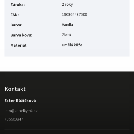
2 roky
Záruka
:
190864487588
EAN
:
Vanilla
Barva
:
Zlatá
Barva kovu
:
Umělá kůže
Materiál
:
Kontakt
Ester Růžičková
info
@
kabelkymk.cz
736609847