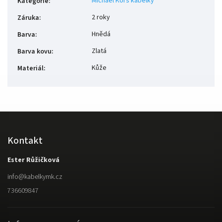
Michael Kors kabelky
Kategorie
:
2 roky
Záruka
:
Hnědá
Barva
:
Zlatá
Barva kovu
:
Kůže
Materiál
:
Kontakt
Ester Růžičková
info
@
kabelkymk.cz
736609847