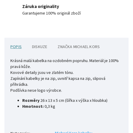
Záruka originality
Garantujeme 100% originál zboží
POPIS
DISKUZE
ZNAČKA
MICHAEL KORS
Krásná malá kabelka na ozdobném popruhu. Materiál je 100%
pravá kůže.
Kovové detaily jsou ve zlatém tónu.
Zapínání kabelky je na zip, uvnitř kapsa na zip, slipová
přihrádka.
Podšívka nese logo výrobce.
Rozměry
26 x 13 x 5 cm (šířka x výška x hloubka)
Hmotnost:
0,3 kg