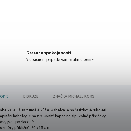
Garance spokojenosti
V opačném případě vám vrátíme peníze
OPIS
DISKUZE
ZNAČKA
MICHAEL KORS
abelka je ušita z umělé kůže. Kabelka je na řetízkové rukojeti.
apínání kabelky je na zip. Uvnitř kapsa na zip, volné přihrádky.
ovy jsou pozlacené.
ozměry přibližně: 20 x 15 cm