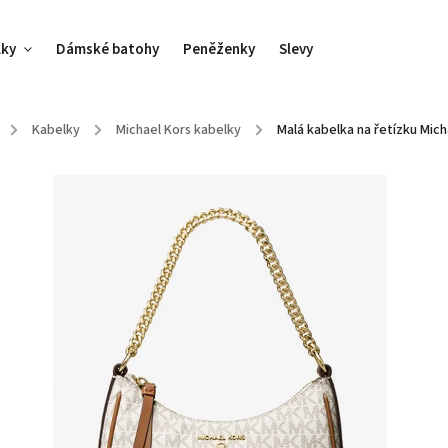
lky
Dámské batohy
Peněženky
Slevy
/
Kabelky
/
Michael Kors kabelky
/
Malá kabelka na řetízku Micha