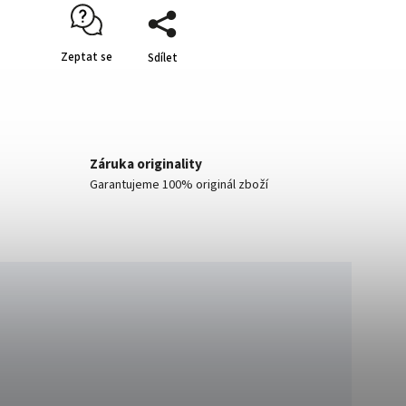
Zeptat se
Sdílet
Záruka originality
Garantujeme 100% originál zboží