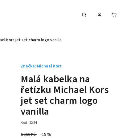
el Kors jet set charm logo vanilla
Značka:
Michael Kors
Malá kabelka na
řetízku Michael Kors
jet set charm logo
vanilla
Kód:
1284
6 550 Kč
–15 %