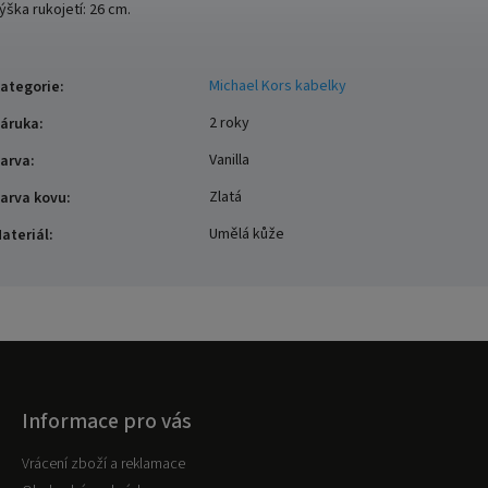
ýška rukojetí:
26 cm.
Michael Kors kabelky
ategorie
:
2 roky
áruka
:
Vanilla
arva
:
Zlatá
arva kovu
:
Umělá kůže
ateriál
:
Informace pro vás
Vrácení zboží a reklamace