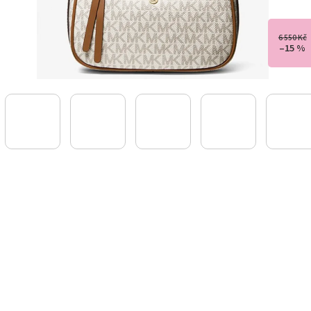
6 550 Kč
–15 %