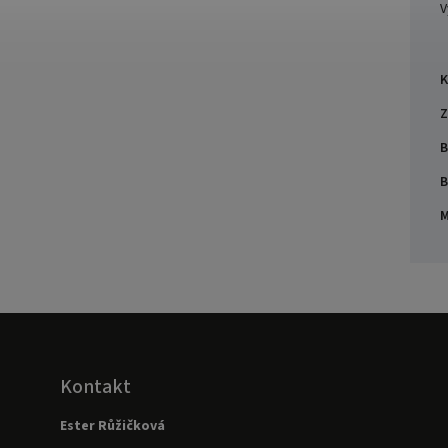
V
K
Z
B
B
M
Kontakt
Ester Růžičková