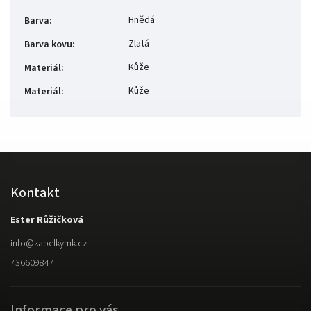
Hnědá
Barva
:
Zlatá
Barva kovu
:
Kůže
Materiál
:
Kůže
Materiál
:
Kontakt
Ester Růžičková
info
@
kabelkymk.cz
736609847
Informace pro vás