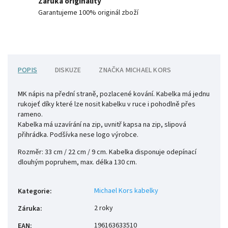
Záruka originality
Garantujeme 100% originál zboží
POPIS
DISKUZE
ZNAČKA
MICHAEL KORS
MK nápis na přední straně, pozlacené kování. Kabelka má jednu
rukojeť díky které lze nosit kabelku v ruce i pohodlně přes
rameno.
Kabelka má uzavírání na zip, uvnitř kapsa na zip, slipová
přihrádka. Podšívka nese logo výrobce.
Rozměr: 33 cm / 22 cm / 9 cm. Kabelka disponuje odepínací
dlouhým popruhem, max. délka 130 cm.
Michael Kors kabelky
Kategorie
:
2 roky
Záruka
:
196163633510
EAN
: