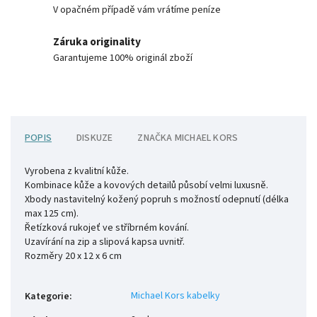
V opačném případě vám vrátíme peníze
Záruka originality
Garantujeme 100% originál zboží
POPIS
DISKUZE
ZNAČKA
MICHAEL KORS
Vyrobena z kvalitní kůže.
Kombinace kůže a kovových detailů působí velmi luxusně.
Xbody nastavitelný kožený popruh s možností odepnutí (délka
max 125 cm).
Řetízková rukojeť ve stříbrném kování.
Uzavírání na zip a slipová kapsa uvnitř.
Rozměry 20 x 12 x 6 cm
Michael Kors kabelky
Kategorie
: