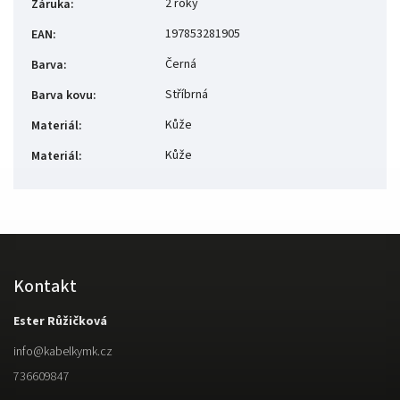
2 roky
Záruka
:
197853281905
EAN
:
Černá
Barva
:
Stříbrná
Barva kovu
:
Kůže
Materiál
:
Kůže
Materiál
:
Kontakt
Ester Růžičková
info
@
kabelkymk.cz
736609847