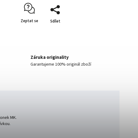
Zeptat se
Sdílet
Záruka originality
Garantujeme 100% originál zboží
lonek MK.
ívkou.