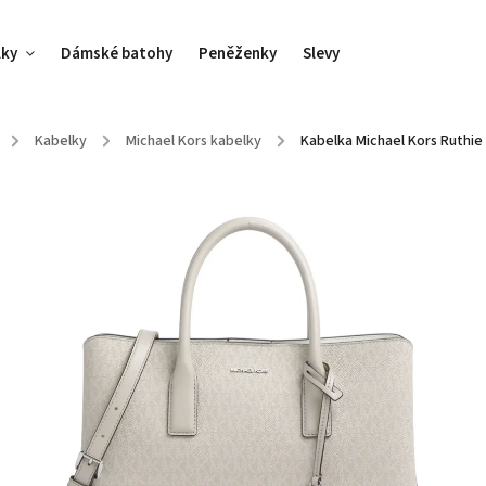
lky
Dámské batohy
Peněženky
Slevy
/
Kabelky
/
Michael Kors kabelky
/
Kabelka Michael Kors Ruthie 