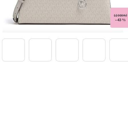
12 300 Kč
–43 %