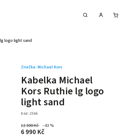
lg logo light sand
Značka:
Michael Kors
Kabelka Michael
Kors Ruthie lg logo
light sand
Kód:
2566
12 300 Kč
–43 %
6 990 Kč