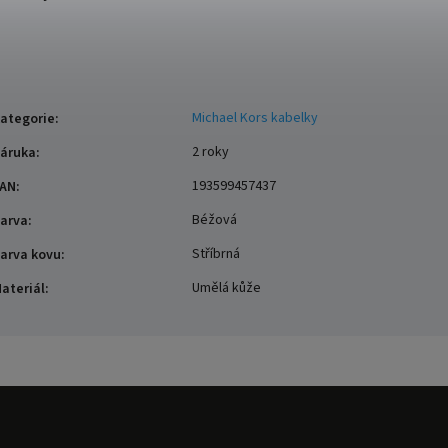
Michael Kors kabelky
ategorie
:
2 roky
áruka
:
193599457437
AN
:
Béžová
arva
:
Stříbrná
arva kovu
:
Umělá kůže
ateriál
: