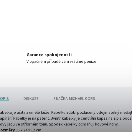
Garance spokojenosti
V opačném případě vám vrátíme peníze
OPIS
DISKUZE
ZNAČKA
MICHAEL KORS
abelka je ušita z umělé kůže. Kabelku zdobí pozlacený odejímatelný medaj
apínání kabelky je na patent. Uvnitř kabelky je centrální kapsa na zip s podš
ovy jsou ve stříbrném tónu. Spodek kabelky ochraňuji kovové nohy.
Rozměry
35 x 24 x 12 cm