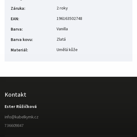
2 roky
Záruka
:
196163502748
EAN
:
Vanilla
Barva
:
Zlatá
Barva kovu
:
Umělá kůže
Materiál
:
Kontakt
Ester Růžičková
info
@
kabelkymk.cz
736609847