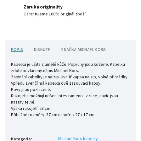
Záruka originality
Garantujeme 100% originál zboží
POPIS
DISKUZE
ZNAČKA
MICHAEL KORS
Kabelka je ušitá z umělé kůže. Popruhy jsou kožené. Kabelku
zdobí pozlacený nápis Michael Kors.
Zapínání kabelky je na zip. Uvnitř kapsa na zip, volné přihrádky.
Vpředu zvenčí má kabelka dvě zasouvací kapsy.
Kovy jsou pozlacené.
Rukojeti umožňují nošení přes rameno i v ruce, navíc jsou
nastavitelné.
Výška rukojetí: 28 cm.
Přibližné rozměry: 37 cm nahoře x 27 x 17 cm.
Michael Kors kabelky
Kategorie
: