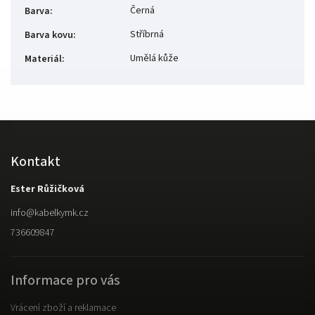
Černá
Barva
:
Stříbrná
Barva kovu
:
Umělá kůže
Materiál
:
Kontakt
Ester Růžičková
info
@
kabelkymk.cz
736609847
Informace pro vás
Vrácení zboží a reklamace