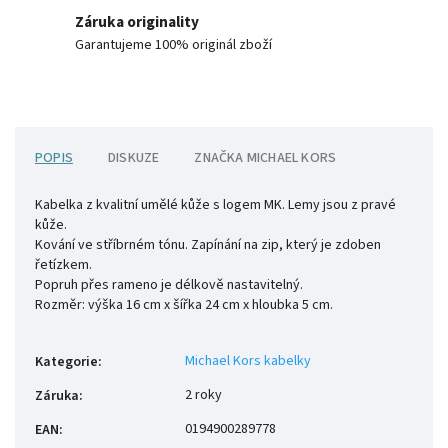
Záruka originality
Garantujeme 100% originál zboží
POPIS
DISKUZE
ZNAČKA
MICHAEL KORS
Kabelka z kvalitní umělé kůže s logem MK. Lemy jsou z pravé
kůže.
Kování ve stříbrném tónu. Zapínání na zip, který je zdoben
řetízkem.
Popruh přes rameno je délkově nastavitelný.
Rozměr: výška 16 cm x šířka 24 cm x hloubka 5 cm.
Michael Kors kabelky
Kategorie
:
2 roky
Záruka
:
0194900289778
EAN
: