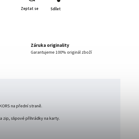
Zeptat se
Sdílet
Záruka originality
Garantujeme 100% originál zboží
 KORS na přední straně.
a zip, slipové přihrádky na karty.