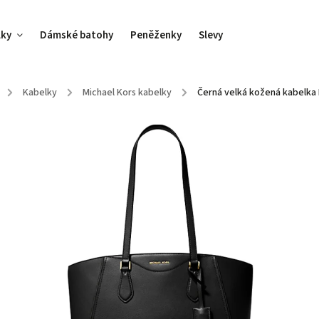
lky
Dámské batohy
Peněženky
Slevy
/
Kabelky
/
Michael Kors kabelky
/
Černá velká kožená kabelka 