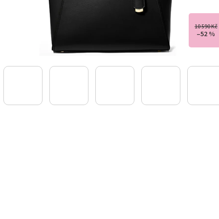
10 590 Kč
–52 %