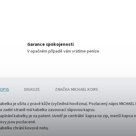
Garance spokojenosti
V opačném případě vám vrátíme peníze
OPIS
DISKUZE
ZNAČKA
MICHAEL KORS
abelka je ušita z pravé kůže (vyčiněná hovězina). Pozlacený nápis MICHAEL
a zadní straně má kabelka zasouvací slipovou kapsu.
apínání kabelky je na patent. Uvnitř je centrální kapsa na zip, menší kapsa n
ovy jsou pozlacené.
abelku chrání kovové nohy.