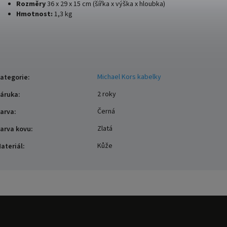
Rozměry
36 x 29 x 15 cm (šířka x výška x hloubka)
Hmotnost:
1,3 kg
Michael Kors kabelky
ategorie
:
2 roky
áruka
:
Černá
arva
:
Zlatá
arva kovu
:
Kůže
ateriál
: