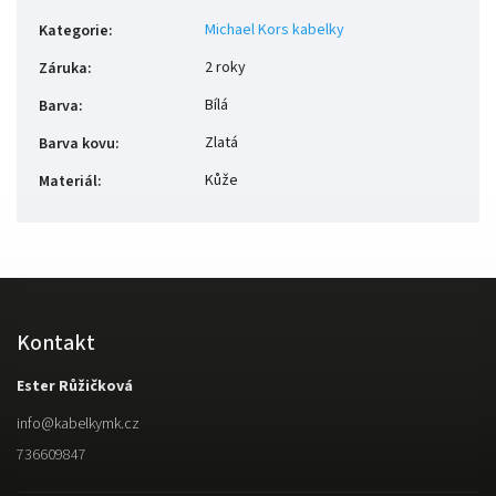
Michael Kors kabelky
Kategorie
:
2 roky
Záruka
:
Bílá
Barva
:
Zlatá
Barva kovu
:
Kůže
Materiál
:
Kontakt
Ester Růžičková
info
@
kabelkymk.cz
736609847