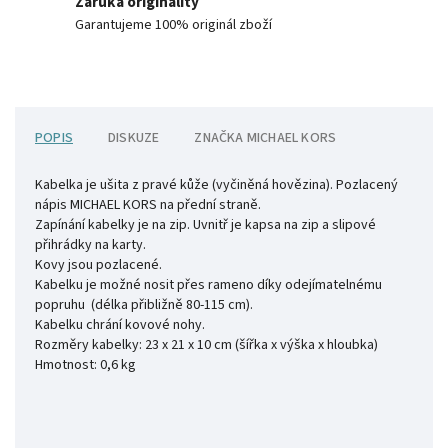
Záruka originality
Garantujeme 100% originál zboží
POPIS
DISKUZE
ZNAČKA
MICHAEL KORS
Kabelka je ušita z pravé kůže (vyčiněná hovězina). Pozlacený
nápis MICHAEL KORS na přední straně.
Zapínání kabelky je na zip. Uvnitř je kapsa na zip a slipové
přihrádky na karty.
Kovy jsou pozlacené.
Kabelku je možné nosit přes rameno díky odejímatelnému
popruhu (délka přibližně 80-115 cm).
Kabelku chrání kovové nohy.
Rozměry kabelky:
23 x 21 x 10 cm (šířka x výška x hloubka)
Hmotnost: 0,6 kg